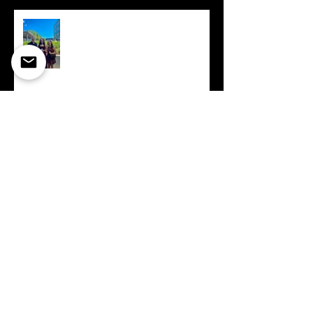
Erfolgreicher Lehrabschluss
Jasmin Fassbind
10 Jahre
Gebäudehüllensanierung
Schulhaus Acher Süd
Schlüsselübergabe
Einfamilienhaus Brunnen
Baustellenpraktika Marco Steiger