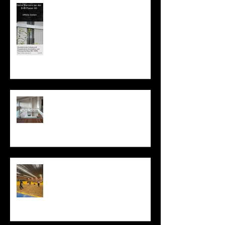
Offene Stelle: Gestalterische
Leitung und ProjektleiterIn
Architektur 80-100%
Betriebsferien vom 18.07. bis
02.08.2026
Sportevent Schwingen