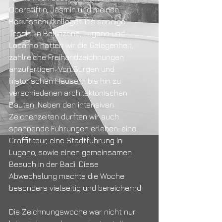
Oberstiftin, Jasmin und meinen 
Berufsschulkollegen ins sonnige 
Tessin. In Bellinzona, Lugano und 
Locarno hatten wir die Gelegenheit, 
zahlreiche Freihandzeichnungen 
anzufertigen. Von Burgen und 
historischen Häusern bis hin zu 
verschiedenen architektonischen 
Bauten. Neben den intensiven 
Zeichenzeiten durften wir auch 
spannende Führungen erleben: eine 
Graffititour, eine Stadtführung in 
Lugano, sowie einen gemeinsamen 
Besuch in der Badi. Diese 
Abwechslung machte die Woche 
besonders vielseitig und bereichernd.
Die Zeichnungswoche war nicht nur 