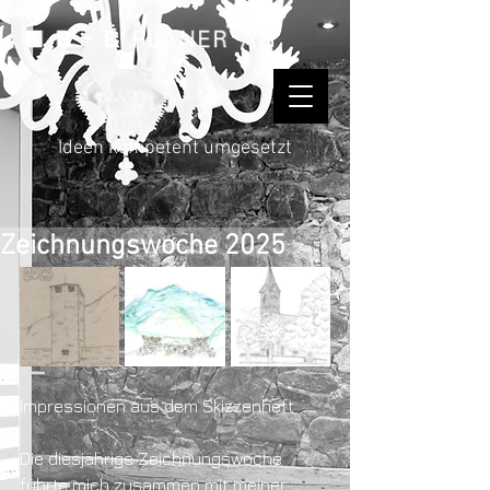
Ideen kompetent umgesetzt
Zeichnungswoche 2025
Impressionen aus dem Skizzenheft
Die diesjährige Zeichnungswoche 
führte mich zusammen mit meiner 