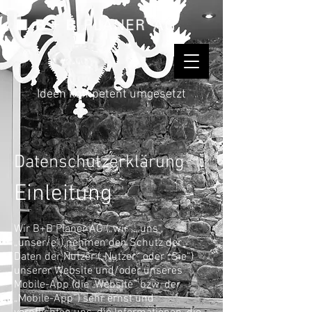
Ideen kompetent umgesetzt
Datenschutzerklärung
Einleitung
Wir B+B Planer AG („wir“, „uns“,
„unser/e“) nehmen den Schutz der
Daten der Nutzer („Nutzer“ oder „Sie“)
unserer Website und/oder unseres
Mobile-App (die „Website“ bzw. der
„Mobile-App“) sehr ernst und