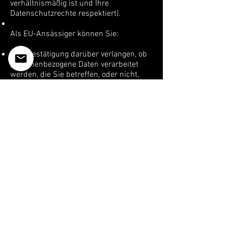
verhältnismäßig ist und Ihre
Datenschutzrechte respektiert).
Als EU-Ansässiger können Sie:
eine Bestätigung darüber verlangen, ob
personenbezogene Daten verarbeitet
werden, die Sie betreffen, oder nicht,
und Zugriff auf Ihre gespeicherten
personenbezogenen Daten sowie auf
bestimmte Zusatzinformationen
anfordern;
den Erhalt von personenbezogenen
Daten, die Sie uns bereitgestellt haben,
in einem strukturierten, gängigen und
maschinenlesbaren Format verlangen;
die Berichtigung lhrer
personenbezogenen Daten verlangen,
die bei uns gespeichert sind;
die Löschung Ihrer personenbezogenen
Daten verlangen;
der Verarbeitung Ihrer
personenbezogenen Daten durch uns