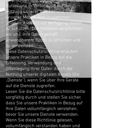
verpflichten uns, die Informationen, die
Nutzer uns in Verbindung mit der
Nutzung unserer Website und/oder
unseres Mobile-App (zusammen:
„digitale Assets“) zur Verfügung stellen,
zu schützen. Des Weiteren verpflichten
wir uns, Ihre Daten gemäß
anwendbarem Recht zu schützen und
zu verwenden.
Diese Datenschutzrichtlinie erläutert
unsere Praktiken in Bezug auf die
Erfassung, Verwendung und
Offenlegung Ihrer Daten durch die
Nutzung unserer digitalen Assets (die
„Dienste“), wenn Sie über Ihre Geräte
auf die Dienste zugreifen.
Lesen Sie die Datenschutzrichtlinie bitte
sorgfältig durch und stellen Sie sicher,
dass Sie unsere Praktiken in Bezug auf
Ihre Daten vollumfänglich verstehen,
bevor Sie unsere Dienste verwenden.
Wenn Sie diese Richtlinie gelesen,
vollumfänglich verstanden haben und