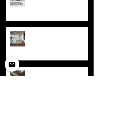
Betriebsferien vom 18.07. bis
02.08.2026
Sportevent Schwingen
Erfolgreicher Lehrabschluss
Jasmin Fassbind