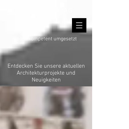
Ideen kompetent umgesetzt
Entdecken Sie unsere aktuellen
Architekturprojekte und
Neuigkeiten