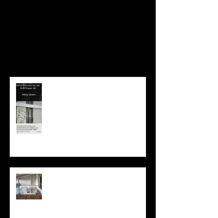
Offene Stelle: Gestalterische
Leitung und ProjektleiterIn
Architektur 80-100%
Betriebsferien vom 18.07. bis
02.08.2026