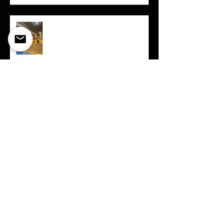
Sportevent Schwingen
Erfolgreicher Lehrabschluss
Jasmin Fassbind
10 Jahre
Gebäudehüllensanierung
Schulhaus Acher Süd