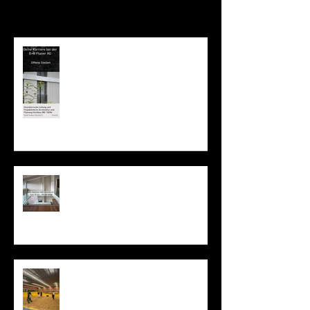
Offene Stelle: Gestalterische
Leitung und ProjektleiterIn
Architektur 80-100%
Betriebsferien vom 18.07. bis
02.08.2026
Sportevent Schwingen