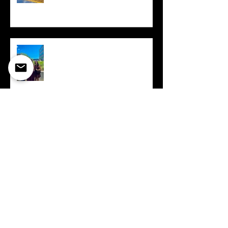
Erfolgreicher Lehrabschluss
Jasmin Fassbind
10 Jahre
Gebäudehüllensanierung
Schulhaus Acher Süd
Schlüsselübergabe
Einfamilienhaus Brunnen