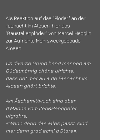
Als Reaktion auf das "Plöder" an der 
Fasnacht im Alosen, hier das 
"Baustellenplöder" von Marcel Hegglin 
zur Aufrichte Mehrzweckgebäude 
Alosen:
Us diverse Gründ hend mer ned am 
Güdelmäntig chöne ufrichte,
dass het mer au a de Fasnacht im 
Alosen ghört brichte.
Am Äschemittwuch sind aber 
d’Manne vom Iten&Henggeler 
ufgfahre,
«Wenn denn das alles passt, sind 
mer denn grad echli d’Stare».