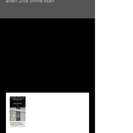
witeri Ziile dinne stah.
Offene Stelle: Gestalterische
Leitung und ProjektleiterIn
Architektur 80-100%