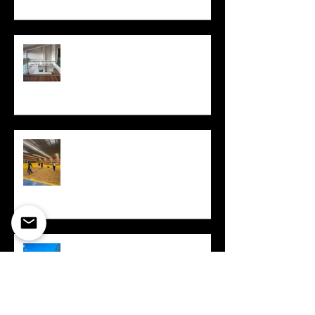
Betriebsferien vom 18.07. bis
02.08.2026
Sportevent Schwingen
Erfolgreicher Lehrabschluss
Jasmin Fassbind