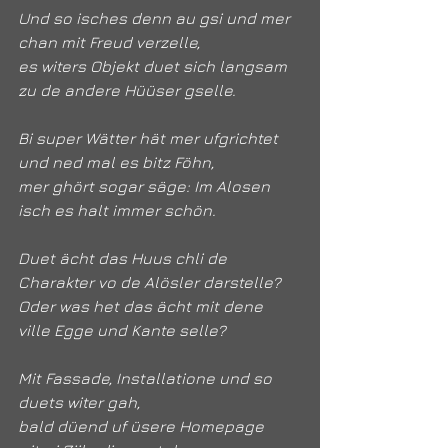
Und so isches denn au gsi und mer 
chan mit Freud verzelle,
es witers Objekt duet sich langsam 
zu de andere Hüüser gselle.
Bi super Wätter hät mer ufgrichtet 
und ned mal es bitz Föhn,
mer ghört sogar säge: Im Alosen 
isch es halt immer schön.
Duet ächt das Huus chli de 
Charakter vo de Alösler darstelle?
Oder was het das ächt mit dene 
ville Egge und Kante selle?
Mit Fassade, Installatione und so 
duets witer gah,
bald düend uf üsere Homepage 