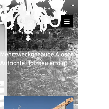
Ideen kompetent umgesetzt
Mehrzweckgebäude Alosen -
Aufrichte Holzbau erfolgt